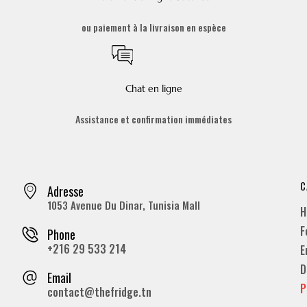
ou paiement à la livraison en espèce
Chat en ligne
Assistance et confirmation immédiates
C
Adresse
1053 Avenue Du Dinar, Tunisia Mall
H
F
Phone
+216 29 533 214
E
D
Email
P
contact@thefridge.tn