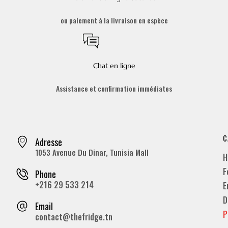
ou paiement à la livraison en espèce
Chat en ligne
Assistance et confirmation immédiates
C
Adresse
1053 Avenue Du Dinar, Tunisia Mall
H
F
Phone
+216 29 533 214
E
D
Email
P
contact@thefridge.tn