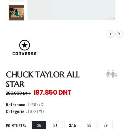
CHUCK TAYLOR ALL
STAR
187.850
DNT
289.000
DNT
Référence:
164027C
Catégorie :
LIFESTYLE
36
37
37.5
38
39
POINTURES