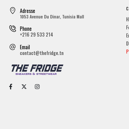
C
Adresse
1053 Avenue Du Dinar, Tunisia Mall
H
F
Phone
+216 29 533 214
E
D
Email
P
contact@thefridge.tn