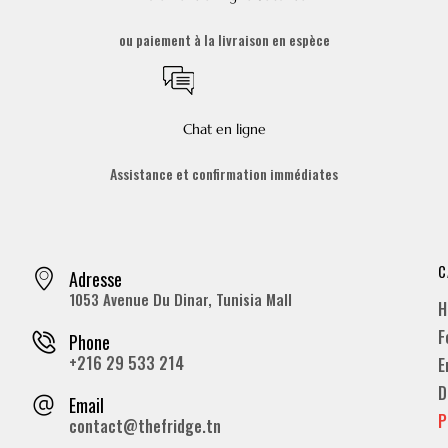
ou paiement à la livraison en espèce
Chat en ligne
Assistance et confirmation immédiates
C
Adresse
1053 Avenue Du Dinar, Tunisia Mall
H
F
Phone
+216 29 533 214
E
D
Email
P
contact@thefridge.tn