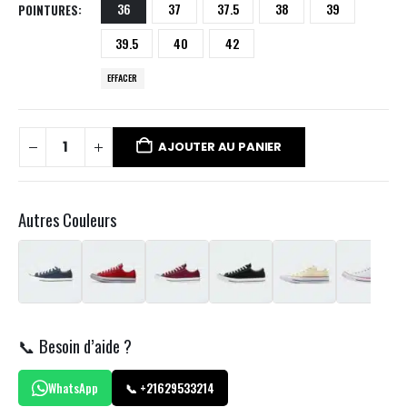
36
37
37.5
38
39
POINTURES
39.5
40
42
EFFACER
AJOUTER AU PANIER
Autres Couleurs
📞 Besoin d’aide ?
WhatsApp
📞 +21629533214