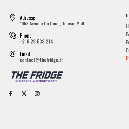
C
Adresse
1053 Avenue Du Dinar, Tunisia Mall
H
F
Phone
+216 29 533 214
E
D
Email
P
contact@thefridge.tn