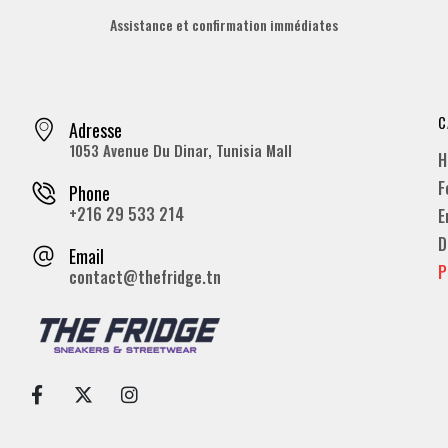
Assistance et confirmation immédiates
C
Adresse
1053 Avenue Du Dinar, Tunisia Mall
H
F
Phone
+216 29 533 214
E
D
Email
P
contact@thefridge.tn