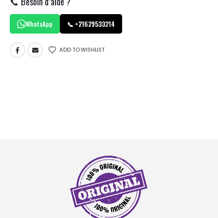
📞 Besoin d’aide ?
WhatsApp
📞 +21629533214
ADD TO WISHLIST