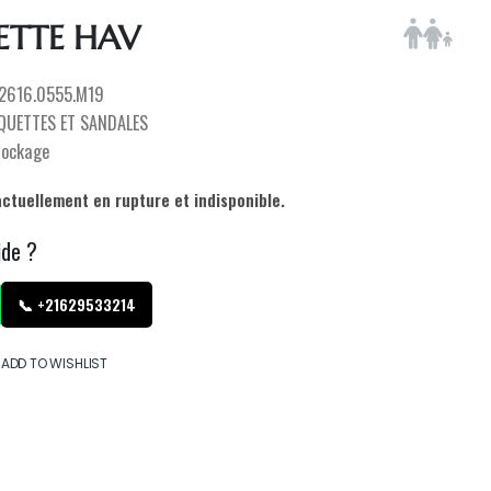
ETTE HAV
2616.0555.M19
QUETTES ET SANDALES
tockage
actuellement en rupture et indisponible.
ide ?
📞 +21629533214
ADD TO WISHLIST