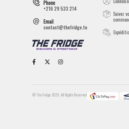
Connexion
Phone
+216 29 533 214
Suivez v
comman
Email
contact@thefridge.tn
Expéditi
© The Fridge 2025. All Rights Reserved