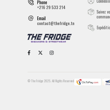
Connexion
Phone
+216 29 533 214
Suivez v
comman
Email
contact@thefridge.tn
Expéditi
© The Fridge 2025. All Rights Reserved