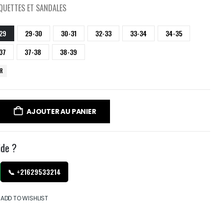
QUETTES ET SANDALES
29
29-30
30-31
32-33
33-34
34-35
37
37-38
38-39
ER
AJOUTER AU PANIER
ide ?
📞 +21629533214
ADD TO WISHLIST