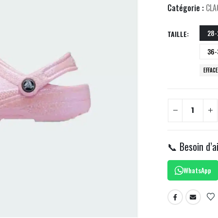
Catégorie :
CLA
28-
TAILLE
36-
EFFAC
📞 Besoin d’a
WhatsApp