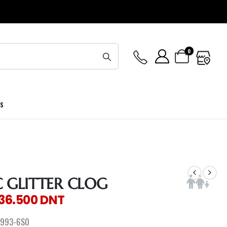
0
ES
C GLITTER CLOG
136.500
DNT
993-6S0