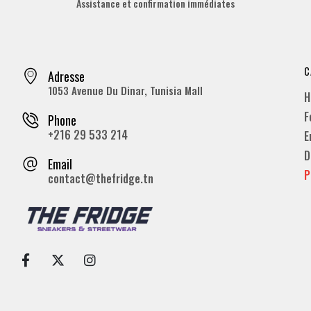
Assistance et confirmation immédiates
C
Adresse
1053 Avenue Du Dinar, Tunisia Mall
H
F
Phone
+216 29 533 214
E
D
Email
P
contact@thefridge.tn