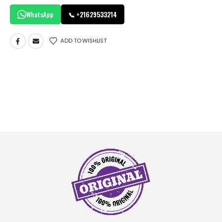
WhatsApp
📞 +21629533214
ADD TO WISHLIST