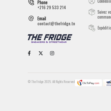
Connexion
Phone
+216 29 533 214
Suivez v
comman
Email
contact@thefridge.tn
Expéditi
© The Fridge 2025. All Rights Reserved