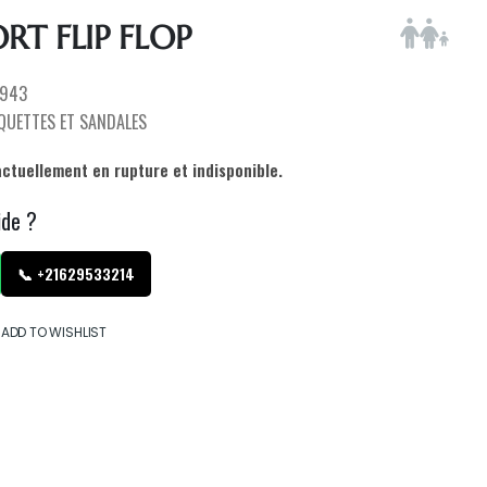
T FLIP FLOP
943
QUETTES ET SANDALES
actuellement en rupture et indisponible.
ide ?
📞 +21629533214
ADD TO WISHLIST