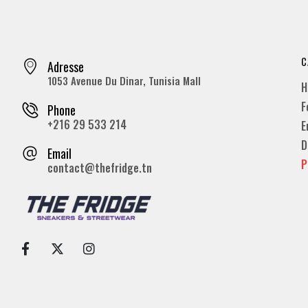
C
Adresse
1053 Avenue Du Dinar, Tunisia Mall
H
F
Phone
+216 29 533 214
E
D
Email
P
contact@thefridge.tn