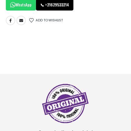
WhatsApp
📞 +21629533214
ADD TO WISHLIST