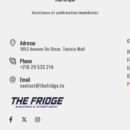
Assistance et confirmation immédiates
C
Adresse
1053 Avenue Du Dinar, Tunisia Mall
H
F
Phone
+216 29 533 214
E
D
Email
P
contact@thefridge.tn