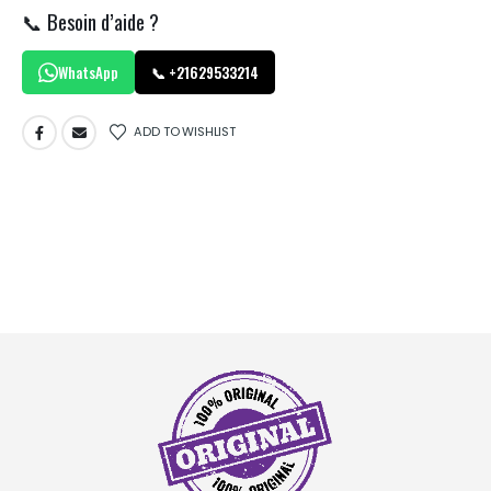
📞 Besoin d’aide ?
WhatsApp
📞 +21629533214
ADD TO WISHLIST