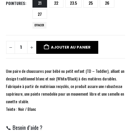
21
22
23.5
25
26
POINTURES
27
EFFACER
AJOUTER AU PANIER
Une paire de chaussures pour bébé ou petit enfant (TD – Toddler), alliant un
design traditionnel blanc et noir (White/Black) à des matières durables.
Fabriquée à partir de matériaux recyclés, ce produit assure une robustesse
supérieure, une pointe remodelée pour un mouvement libre et une semelle en
cuvette stable.
Teinte : Noir / Blanc
📞 Besoin d’aide ?