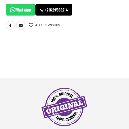
WhatsApp
📞 +21629533214
ADD TO WISHLIST