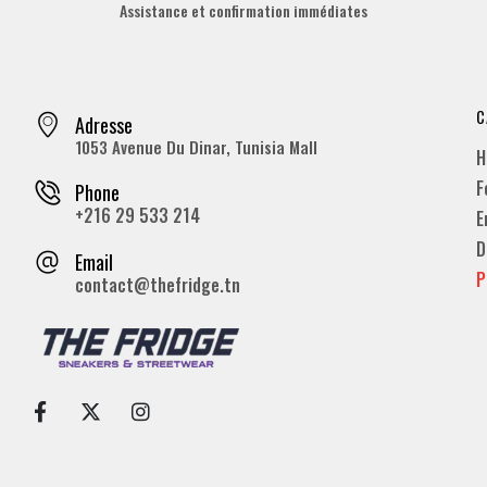
Assistance et confirmation immédiates
C
Adresse
1053 Avenue Du Dinar, Tunisia Mall
H
F
Phone
+216 29 533 214
E
D
Email
P
contact@thefridge.tn