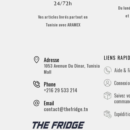
24/72h
Du lund
et
Vos articles livrés partout en
Tunisie avec ARAMEX
LIENS RAPI
Adresse
1053 Avenue Du Dinar, Tunisia
Aide & 
Mall
Connexion
Phone
+216 29 533 214
Suivez v
comman
Email
contact@thefridge.tn
Expéditi