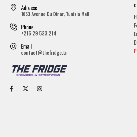
C
Adresse
1053 Avenue Du Dinar, Tunisia Mall
H
F
Phone
+216 29 533 214
E
D
Email
P
contact@thefridge.tn