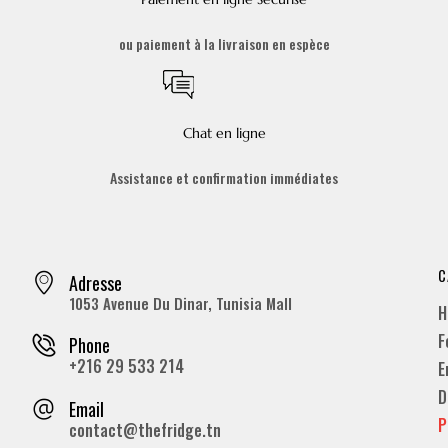
ou paiement à la livraison en espèce
Chat en ligne
Assistance et confirmation immédiates
C
Adresse
1053 Avenue Du Dinar, Tunisia Mall
H
F
Phone
+216 29 533 214
E
D
Email
P
contact@thefridge.tn