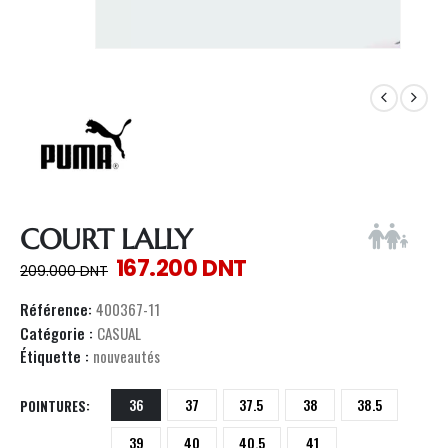
COURT LALLY
167.200
DNT
209.000
DNT
Référence:
400367-11
Catégorie :
CASUAL
Étiquette :
nouveautés
36
37
37.5
38
38.5
POINTURES
39
40
40.5
41