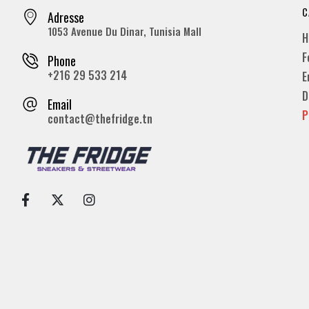
C
Adresse
1053 Avenue Du Dinar, Tunisia Mall
H
F
Phone
+216 29 533 214
E
D
Email
P
contact@thefridge.tn