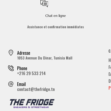
Chat en ligne
Assistance et confirmation immédiates
C
Adresse
1053 Avenue Du Dinar, Tunisia Mall
H
F
Phone
+216 29 533 214
E
D
Email
P
contact@thefridge.tn