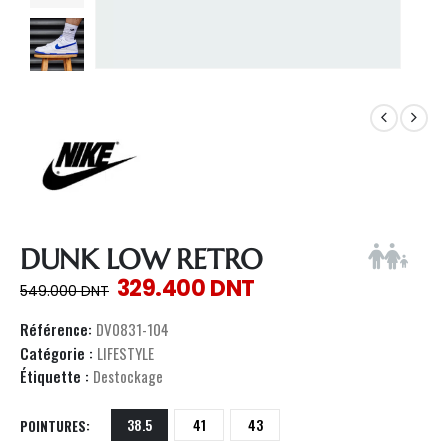
DUNK LOW RETRO
329.400
DNT
549.000
DNT
Référence:
DV0831-104
Catégorie :
LIFESTYLE
Étiquette :
Destockage
38.5
41
43
POINTURES