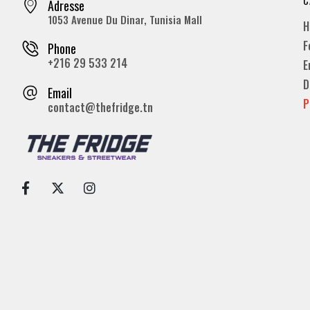
Adresse
1053 Avenue Du Dinar, Tunisia Mall
H
F
Phone
+216 29 533 214
E
D
Email
P
contact@thefridge.tn