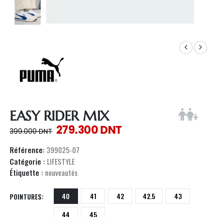
EASY RIDER MIX
279.300
DNT
399.000
DNT
Référence:
399025-07
Catégorie :
LIFESTYLE
Étiquette :
nouveautés
40
41
42
42.5
43
POINTURES
44
45