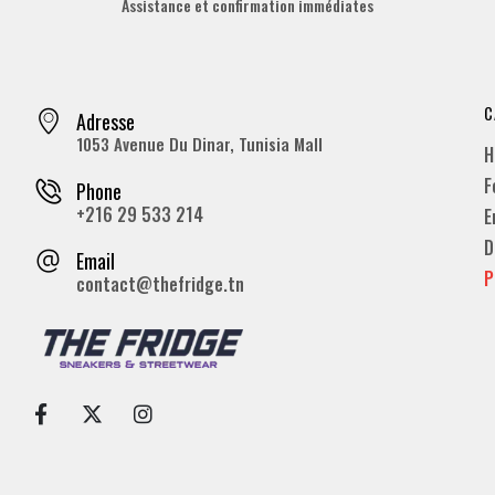
Assistance et confirmation immédiates
C
Adresse
1053 Avenue Du Dinar, Tunisia Mall
H
F
Phone
+216 29 533 214
E
D
Email
P
contact@thefridge.tn