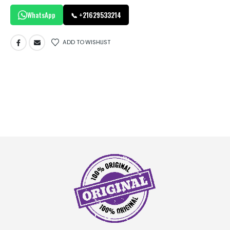
WhatsApp
📞 +21629533214
ADD TO WISHLIST