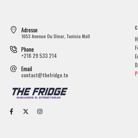
C
Adresse
1053 Avenue Du Dinar, Tunisia Mall
H
F
Phone
+216 29 533 214
E
D
Email
P
contact@thefridge.tn