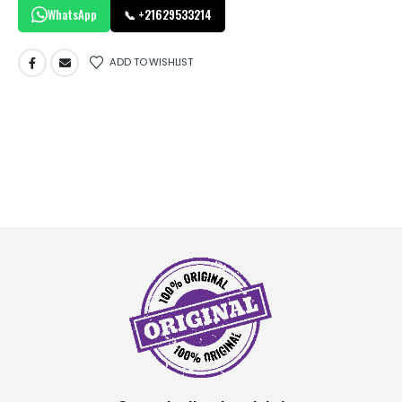
WhatsApp
📞 +21629533214
ADD TO WISHLIST