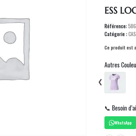
ESS LO
Référence:
586
Catégorie :
CAS
Ce produit est 
Autres Coule
❮
📞 Besoin d’a
WhatsApp