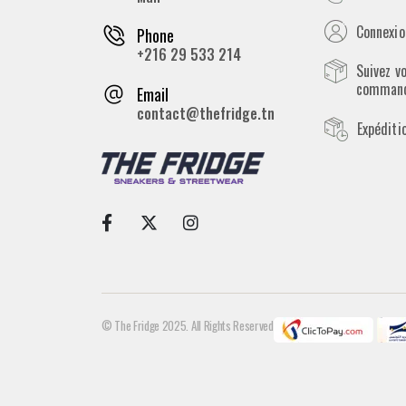
Connexion
Phone
+216 29 533 214
Suivez v
comman
Email
contact@thefridge.tn
Expéditi
© The Fridge 2025. All Rights Reserved