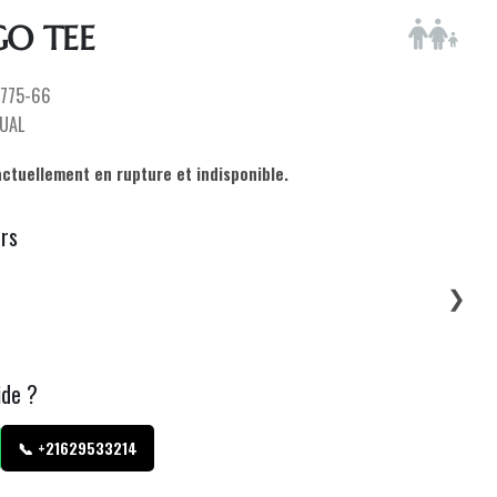
GO TEE
775-66
UAL
actuellement en rupture et indisponible.
urs
❯
ide ?
📞 +21629533214