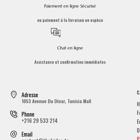
Paiement en ligne Sécurisé
ou paiement à la livraison en espèce
Chat en ligne
Assistance et confirmation immédiates
C
Adresse
1053 Avenue Du Dinar, Tunisia Mall
H
F
Phone
+216 29 533 214
E
D
Email
P