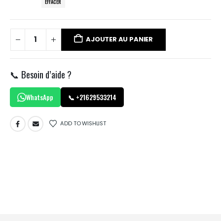
EFFACER
AJOUTER AU PANIER
📞 Besoin d’aide ?
WhatsApp
📞 +21629533214
ADD TO WISHLIST