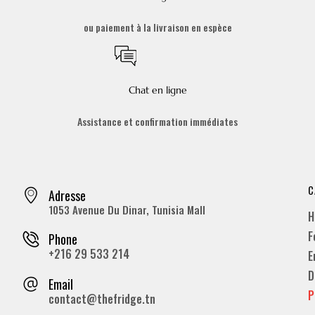
ou paiement à la livraison en espèce
Chat en ligne
Assistance et confirmation immédiates
C
Adresse
1053 Avenue Du Dinar, Tunisia Mall
H
F
Phone
+216 29 533 214
E
D
Email
P
contact@thefridge.tn