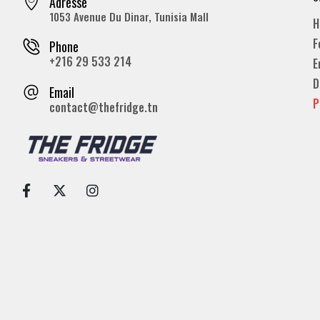
Adresse
1053 Avenue Du Dinar, Tunisia Mall
H
F
Phone
+216 29 533 214
E
D
Email
P
contact@thefridge.tn