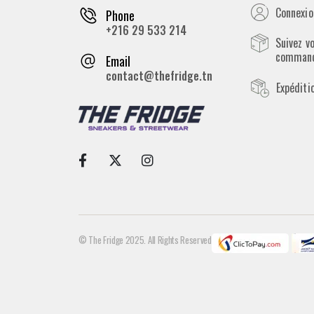
Connexion
Phone
+216 29 533 214
Suivez v
comman
Email
contact@thefridge.tn
Expéditi
© The Fridge 2025. All Rights Reserved