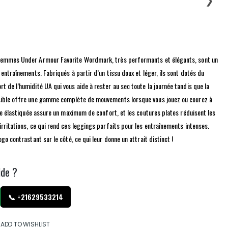
femmes Under Armour Favorite Wordmark, très performants et élégants, sont un
 entraînements. Fabriqués à partir d’un tissu doux et léger, ils sont dotés du
t de l’humidité UA qui vous aide à rester au sec toute la journée tandis que la
sible offre une gamme complète de mouvements lorsque vous jouez ou courez à
ille élastiquée assure un maximum de confort, et les coutures plates réduisent les
irritations, ce qui rend ces leggings parfaits pour les entraînements intenses.
ogo contrastant sur le côté, ce qui leur donne un attrait distinct !
ide ?
📞 +21629533214
ADD TO WISHLIST