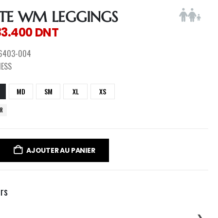
ITE WM LEGGINGS
83.400
DNT
6403-004
NESS
MD
SM
XL
XS
ER
AJOUTER AU PANIER
urs
❯