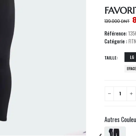
FAVOR
139.000
DNT
Référence:
135
Catégorie :
FIT
LG
TAILLE
EFFAC
Autres Coule
❮