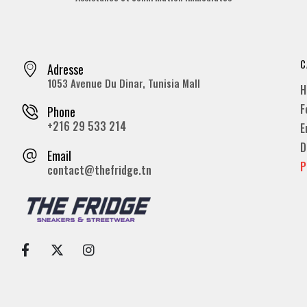
C
Adresse
1053 Avenue Du Dinar, Tunisia Mall
H
F
Phone
+216 29 533 214
E
D
Email
P
contact@thefridge.tn