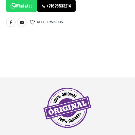
WhatsApp
📞 +21629533214
ADD TO WISHLIST