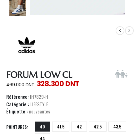
FORUM LOW CL
328.300
DNT
469.000
DNT
Référence:
IH7829-H
Catégorie :
LIFESTYLE
Étiquette :
nouveautés
40
41.5
42
42.5
43.5
POINTURES
44