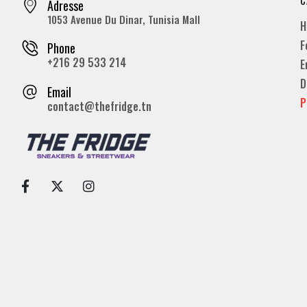
Adresse
1053 Avenue Du Dinar, Tunisia Mall
H
F
Phone
+216 29 533 214
E
D
Email
P
contact@thefridge.tn