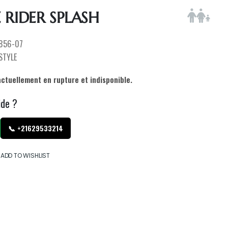
 RIDER SPLASH
856-07
ESTYLE
actuellement en rupture et indisponible.
ide ?
📞 +21629533214
ADD TO WISHLIST