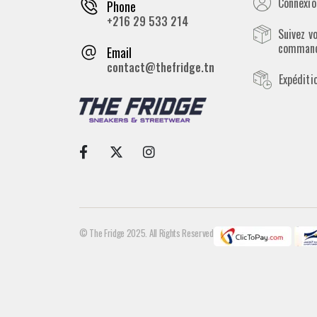
Connexion
Phone
+216 29 533 214
Suivez v
comman
Email
contact@thefridge.tn
Expéditi
© The Fridge 2025. All Rights Reserved