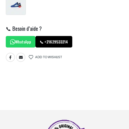
📞 Besoin d’aide ?
WhatsApp
📞 +21629533214
ADD TO WISHLIST