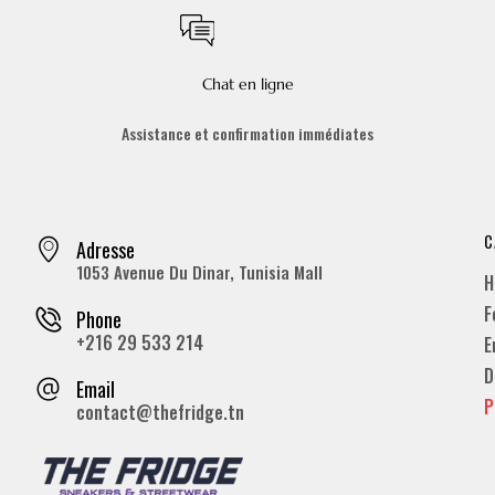
Chat en ligne
Assistance et confirmation immédiates
C
Adresse
1053 Avenue Du Dinar, Tunisia Mall
H
F
Phone
+216 29 533 214
E
D
Email
P
contact@thefridge.tn