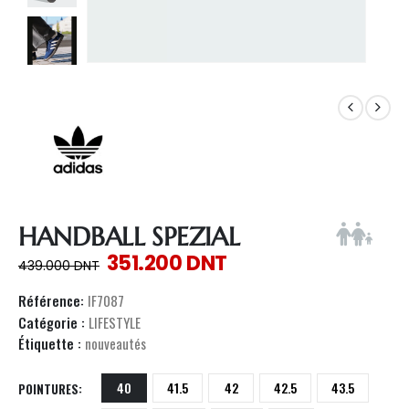
HANDBALL SPEZIAL
351.200
DNT
439.000
DNT
Référence:
IF7087
Catégorie :
LIFESTYLE
Étiquette :
nouveautés
40
41.5
42
42.5
43.5
POINTURES