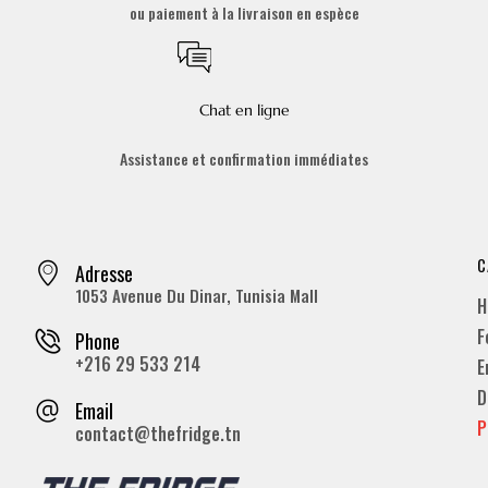
ou paiement à la livraison en espèce
Chat en ligne
Assistance et confirmation immédiates
C
Adresse
1053 Avenue Du Dinar, Tunisia Mall
H
F
Phone
+216 29 533 214
E
D
Email
P
contact@thefridge.tn