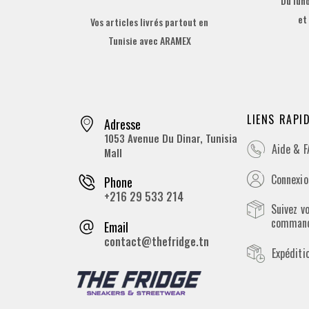
Du lund
et
Vos articles livrés partout en
Tunisie avec ARAMEX
LIENS RAPI
Adresse
1053 Avenue Du Dinar, Tunisia
Aide & 
Mall
Connexion
Phone
+216 29 533 214
Suivez v
comman
Email
contact@thefridge.tn
Expéditi