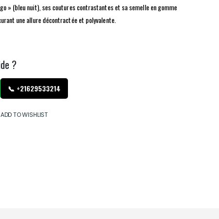
go » (bleu nuit), ses coutures contrastantes et sa semelle en gomme
urant une allure décontractée et polyvalente.
ide ?
📞 +21629533214
ADD TO WISHLIST