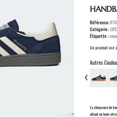
HANDBA
Référence:
IF7
Catégorie :
LIF
Étiquette :
nou
Ce produit est 
Autres Coule
❮
La chaussure de han
alliant un look rét