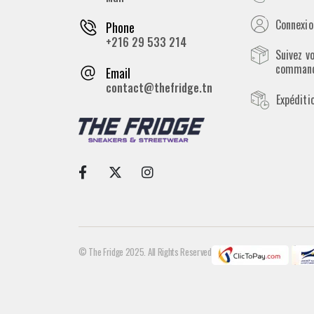
Connexion
Phone
+216 29 533 214
Suivez v
comman
Email
contact@thefridge.tn
Expéditi
© The Fridge 2025. All Rights Reserved