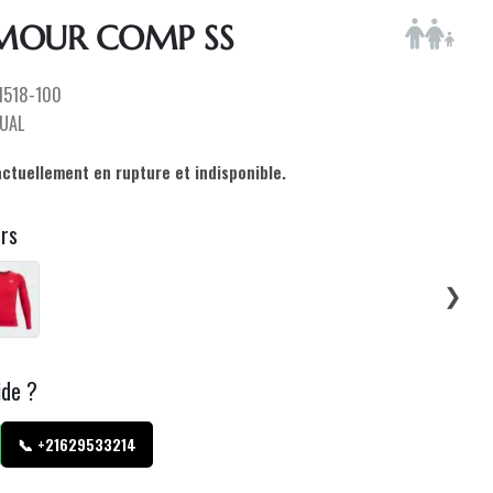
MOUR COMP SS
1518-100
UAL
actuellement en rupture et indisponible.
urs
❯
ide ?
📞 +21629533214