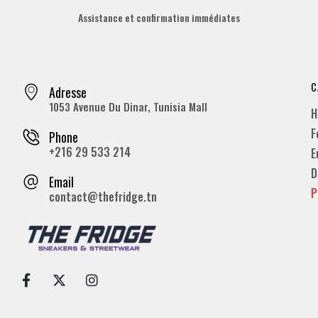
Assistance et confirmation immédiates
C
Adresse
1053 Avenue Du Dinar, Tunisia Mall
H
F
Phone
+216 29 533 214
E
D
Email
P
contact@thefridge.tn