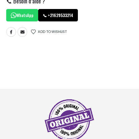
📞 Besoin d’aide ?
WhatsApp
📞 +21629533214
ADD TO WISHLIST