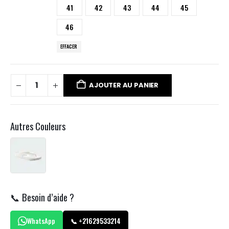
41
42
43
44
45
46
EFFACER
AJOUTER AU PANIER
Autres Couleurs
📞 Besoin d’aide ?
WhatsApp
📞 +21629533214