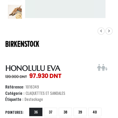
HONOLULU EVA
97.930
DNT
139.900
DNT
Référence:
1016349
Catégorie :
CLAQUETTES ET SANDALES
Étiquette :
Destockage
36
37
38
39
40
POINTURES