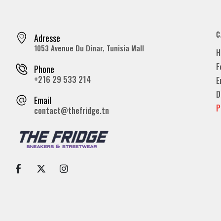
C
Adresse
1053 Avenue Du Dinar, Tunisia Mall
H
F
Phone
+216 29 533 214
E
D
Email
P
contact@thefridge.tn