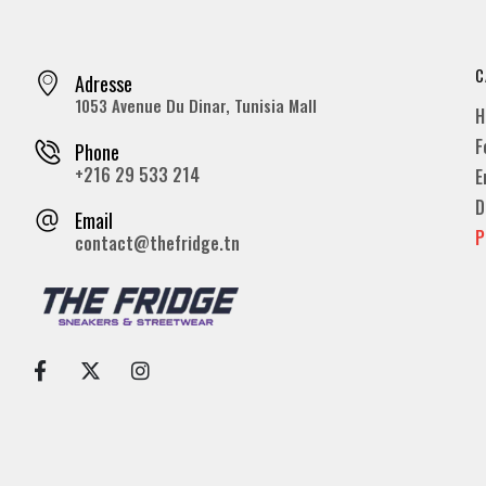
C
Adresse
1053 Avenue Du Dinar, Tunisia Mall
H
F
Phone
+216 29 533 214
E
D
Email
P
contact@thefridge.tn