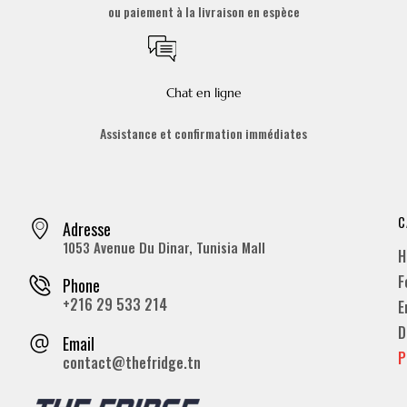
ou paiement à la livraison en espèce
Chat en ligne
Assistance et confirmation immédiates
C
Adresse
1053 Avenue Du Dinar, Tunisia Mall
H
F
Phone
+216 29 533 214
E
D
Email
P
contact@thefridge.tn