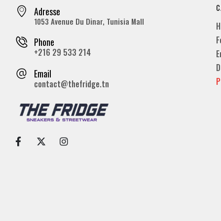
C
Adresse
1053 Avenue Du Dinar, Tunisia Mall
H
F
Phone
+216 29 533 214
E
D
Email
P
contact@thefridge.tn