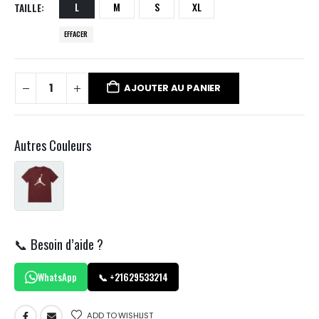
L
M
S
XL
TAILLE
EFFACER
AJOUTER AU PANIER
Autres Couleurs
📞 Besoin d’aide ?
WhatsApp
📞 +21629533214
ADD TO WISHLIST