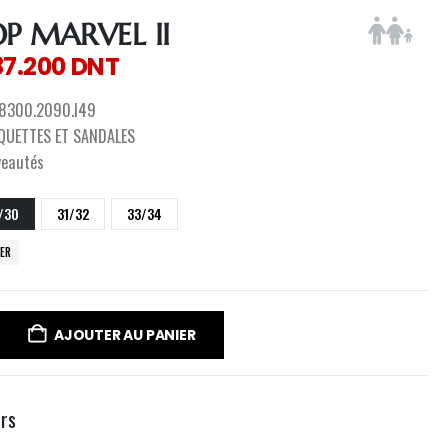
OP MARVEL II
87.200
DNT
8300.2090.I49
QUETTES ET SANDALES
veautés
/30
31/32
33/34
CER
AJOUTER AU PANIER
urs