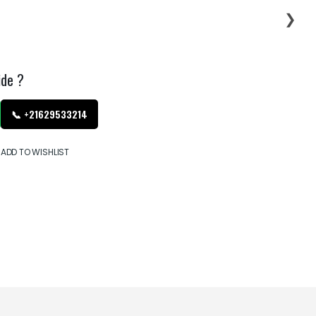
❯
ide ?
📞 +21629533214
ADD TO WISHLIST