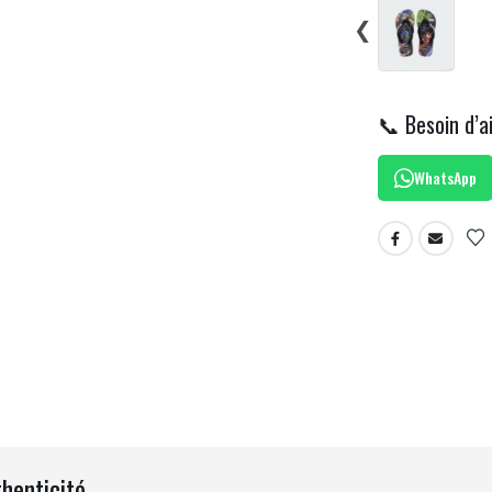
❮
📞 Besoin d’a
WhatsApp
thenticité