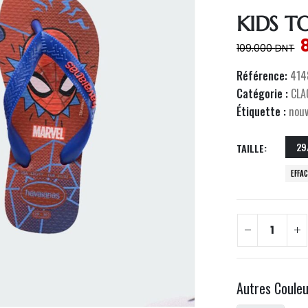
KIDS T
109.000
DNT
Référence:
414
Catégorie :
CLA
Étiquette :
nou
29
TAILLE
EFFA
Autres Coule