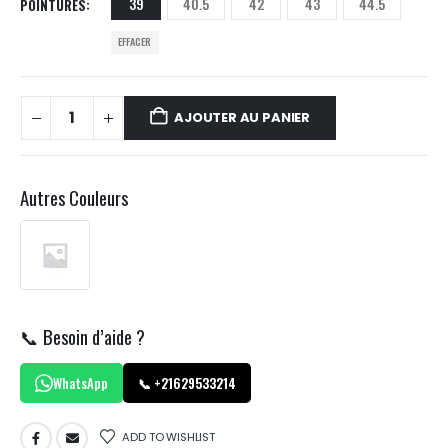
39
40.5
42
43
44.5
POINTURES
EFFACER
AJOUTER AU PANIER
Autres Couleurs
📞 Besoin d’aide ?
WhatsApp
📞 +21629533214
ADD TO WISHLIST