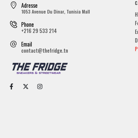
C
Adresse
1053 Avenue Du Dinar, Tunisia Mall
H
F
Phone
+216 29 533 214
E
D
Email
P
contact@thefridge.tn