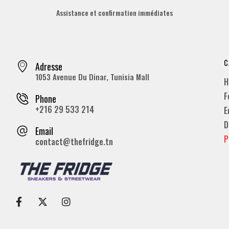
Assistance et confirmation immédiates
C
Adresse
1053 Avenue Du Dinar, Tunisia Mall
H
F
Phone
+216 29 533 214
E
D
Email
P
contact@thefridge.tn