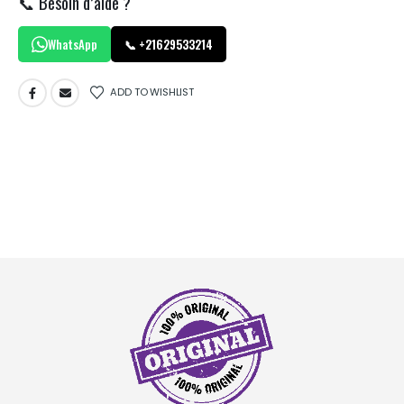
📞 Besoin d’aide ?
WhatsApp
📞 +21629533214
ADD TO WISHLIST