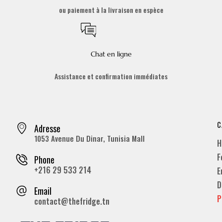
ou paiement à la livraison en espèce
Chat en ligne
Assistance et confirmation immédiates
C
Adresse
1053 Avenue Du Dinar, Tunisia Mall
H
F
Phone
+216 29 533 214
E
D
Email
P
contact@thefridge.tn