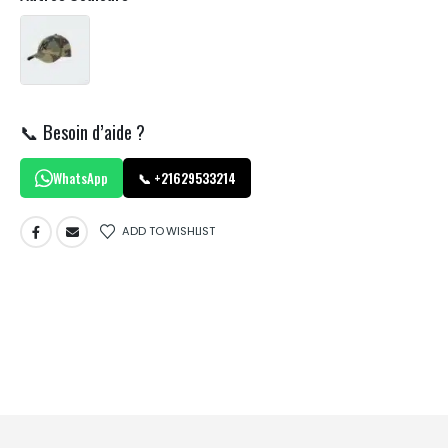
📞 Besoin d’aide ?
WhatsApp
📞 +21629533214
ADD TO WISHLIST