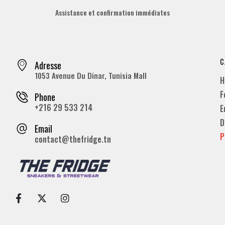
Assistance et confirmation immédiates
C
Adresse
1053 Avenue Du Dinar, Tunisia Mall
H
F
Phone
+216 29 533 214
E
D
Email
P
contact@thefridge.tn