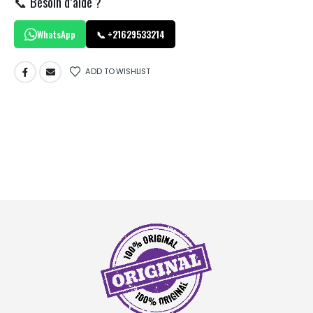
📞 Besoin d’aide ?
WhatsApp
📞 +21629533214
ADD TO WISHLIST