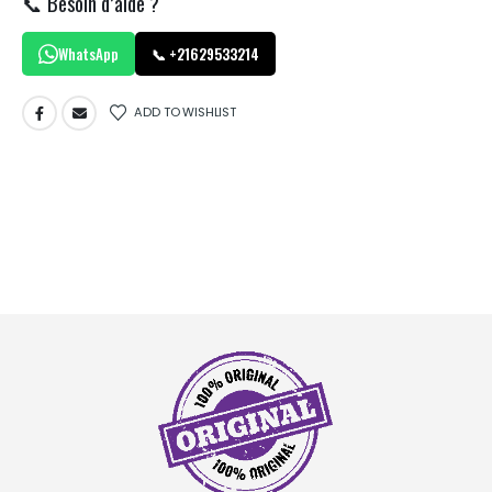
📞 Besoin d’aide ?
WhatsApp
📞 +21629533214
ADD TO WISHLIST