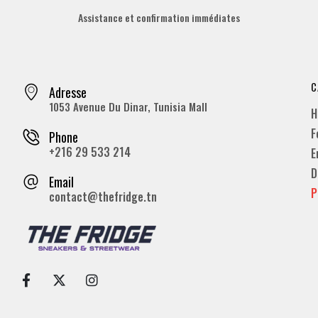
Assistance et confirmation immédiates
C
Adresse
1053 Avenue Du Dinar, Tunisia Mall
H
F
Phone
+216 29 533 214
E
D
Email
P
contact@thefridge.tn