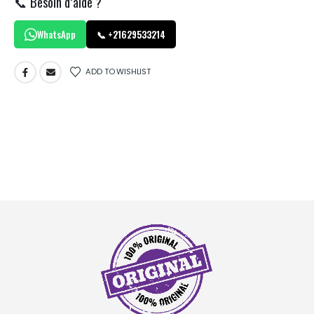
📞 Besoin d’aide ?
WhatsApp
📞 +21629533214
ADD TO WISHLIST