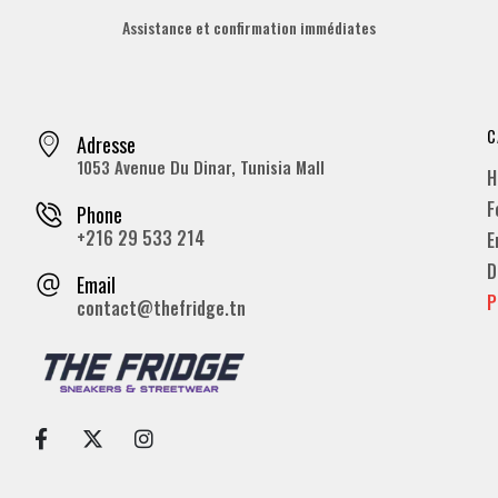
Assistance et confirmation immédiates
C
Adresse
1053 Avenue Du Dinar, Tunisia Mall
H
F
Phone
+216 29 533 214
E
D
Email
P
contact@thefridge.tn