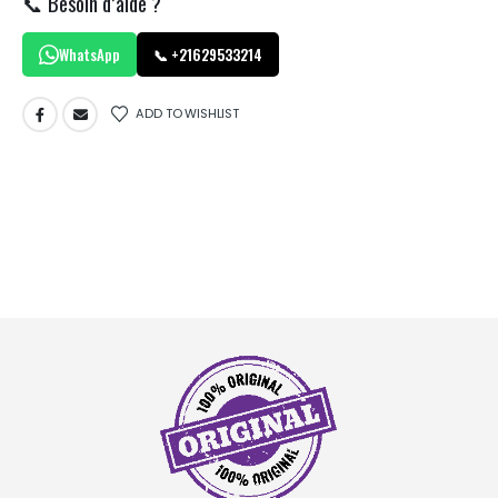
📞 Besoin d’aide ?
WhatsApp
📞 +21629533214
ADD TO WISHLIST