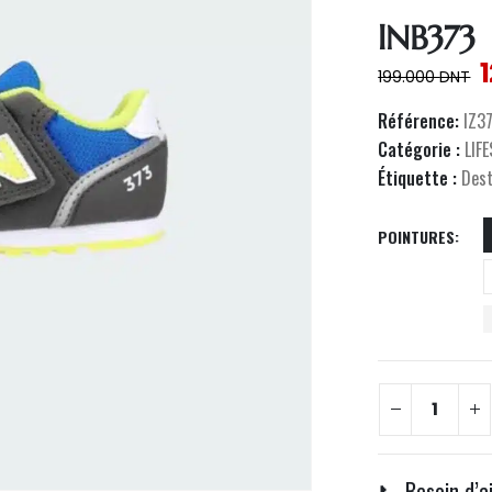
lNB373
199.000
DNT
Référence:
IZ3
Catégorie :
LIF
Étiquette :
Des
POINTURES
📞 Besoin d’a