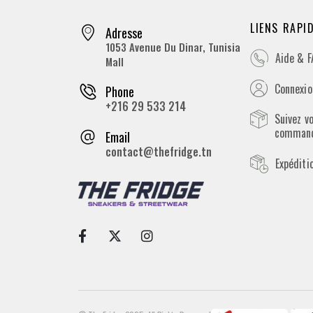
LIENS RAPI
Adresse
1053 Avenue Du Dinar, Tunisia
Aide & 
Mall
Connexion
Phone
+216 29 533 214
Suivez v
comman
Email
contact@thefridge.tn
Expéditi