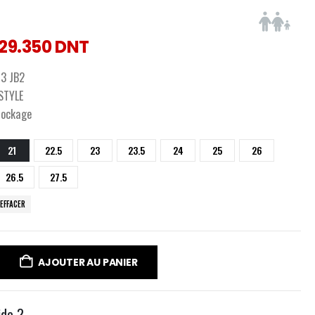
129.350
DNT
73 JB2
ESTYLE
tockage
21
22.5
23
23.5
24
25
26
26.5
27.5
EFFACER
AJOUTER AU PANIER
ide ?