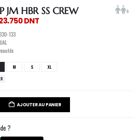
P JM HBR SS CREW
123.750
DNT
330-133
UAL
veautés
M
S
XL
ER
AJOUTER AU PANIER
ide ?