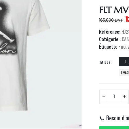
FLT MV
165.000
DNT
Référence:
HJ2
Catégorie :
CAS
Étiquette :
nou
L
TAILLE
EFFAC
📞 Besoin d’a