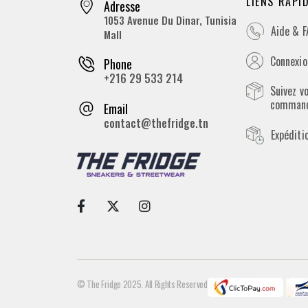
LIENS RAPI
Adresse
1053 Avenue Du Dinar, Tunisia
Aide & 
Mall
Connexion
Phone
+216 29 533 214
Suivez v
comman
Email
contact@thefridge.tn
Expéditi
© The Fridge 2025. All Rights Reserved