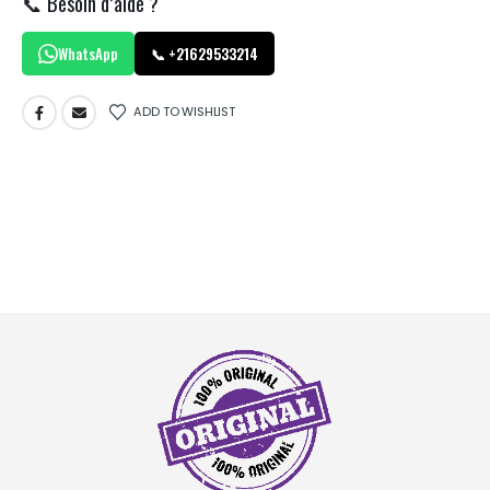
📞 Besoin d’aide ?
WhatsApp
📞 +21629533214
ADD TO WISHLIST