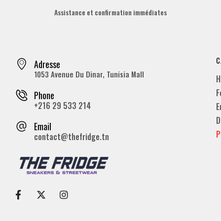
Assistance et confirmation immédiates
C
Adresse
1053 Avenue Du Dinar, Tunisia Mall
H
F
Phone
+216 29 533 214
E
D
Email
P
contact@thefridge.tn